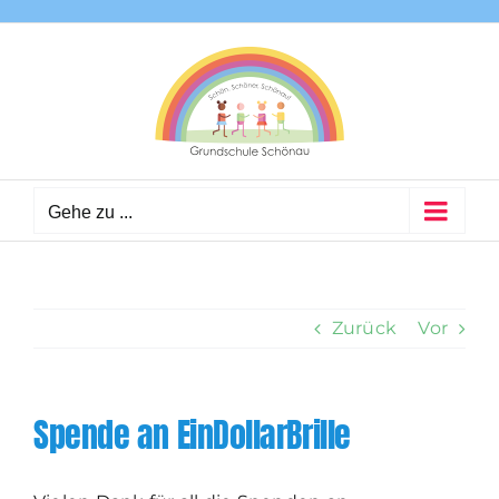
Zum
Inhalt
springen
Gehe zu ...
Zurück
Vor
Spende an EinDollarBrille