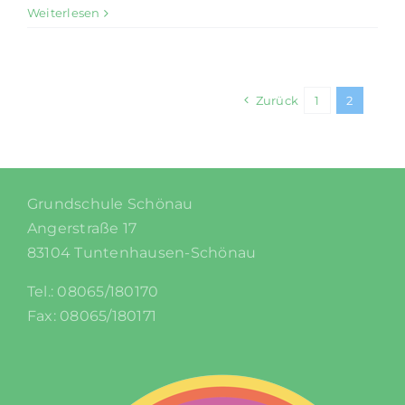
Weiterlesen
Zurück
1
2
Grundschule Schönau
Angerstraße 17
83104 Tuntenhausen-Schönau
Tel.: 08065/180170
Fax: 08065/180171